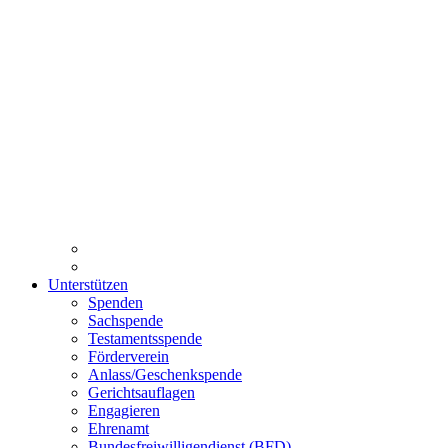
Unterstützen
Spenden
Sachspende
Testamentsspende
Förderverein
Anlass/Geschenkspende
Gerichtsauflagen
Engagieren
Ehrenamt
Bundesfreiwilligendienst (BFD)