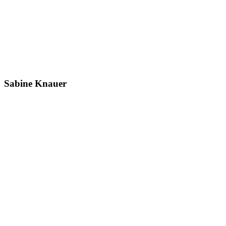
Sabine Knauer
Hofleitung
Mehr erfahren