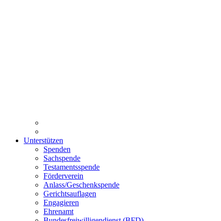
Unterstützen
Spenden
Sachspende
Testamentsspende
Förderverein
Anlass/Geschenkspende
Gerichtsauflagen
Engagieren
Ehrenamt
Bundesfreiwilligendienst (BFD)