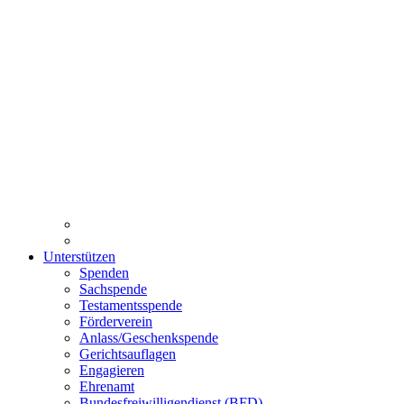
Unterstützen
Spenden
Sachspende
Testamentsspende
Förderverein
Anlass/Geschenkspende
Gerichtsauflagen
Engagieren
Ehrenamt
Bundesfreiwilligendienst (BFD)