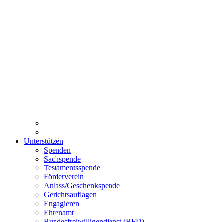
Unterstützen
Spenden
Sachspende
Testamentsspende
Förderverein
Anlass/Geschenkspende
Gerichtsauflagen
Engagieren
Ehrenamt
Bundesfreiwilligendienst (BFD)