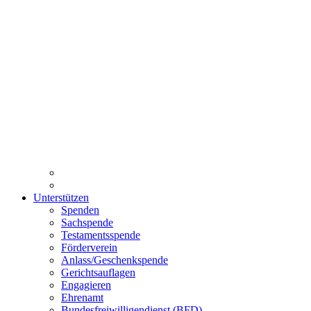
Unterstützen
Spenden
Sachspende
Testamentsspende
Förderverein
Anlass/Geschenkspende
Gerichtsauflagen
Engagieren
Ehrenamt
Bundesfreiwilligendienst (BFD)