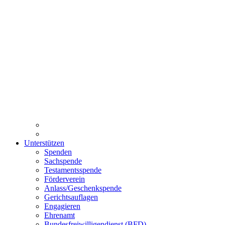
Unterstützen
Spenden
Sachspende
Testamentsspende
Förderverein
Anlass/Geschenkspende
Gerichtsauflagen
Engagieren
Ehrenamt
Bundesfreiwilligendienst (BFD)