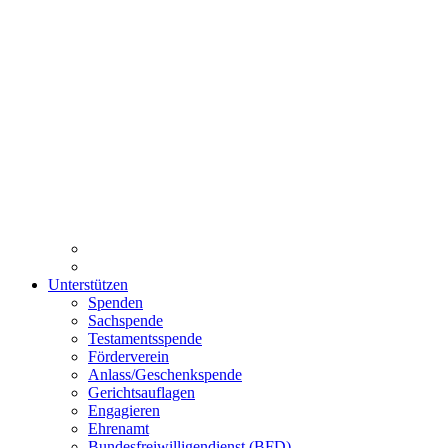
Unterstützen
Spenden
Sachspende
Testamentsspende
Förderverein
Anlass/Geschenkspende
Gerichtsauflagen
Engagieren
Ehrenamt
Bundesfreiwilligendienst (BFD)