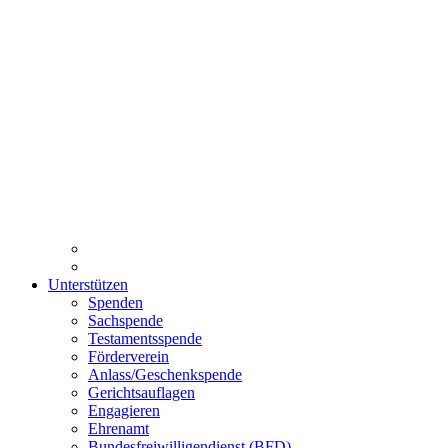
Unterstützen
Spenden
Sachspende
Testamentsspende
Förderverein
Anlass/Geschenkspende
Gerichtsauflagen
Engagieren
Ehrenamt
Bundesfreiwilligendienst (BFD)