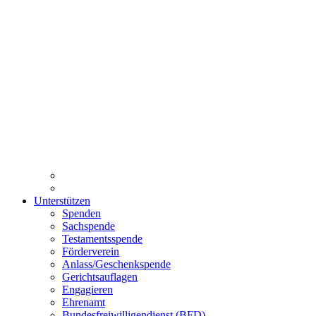
Unterstützen
Spenden
Sachspende
Testamentsspende
Förderverein
Anlass/Geschenkspende
Gerichtsauflagen
Engagieren
Ehrenamt
Bundesfreiwilligendienst (BFD)