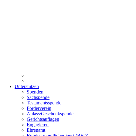
Unterstützen
Spenden
Sachspende
Testamentsspende
Förderverein
Anlass/Geschenkspende
Gerichtsauflagen
Engagieren
Ehrenamt
Bundesfreiwilligendienst (BFD)