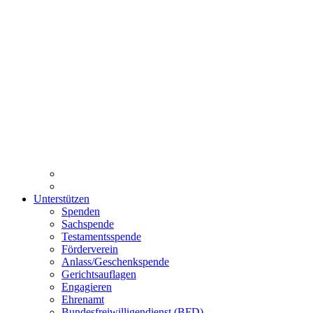
Unterstützen
Spenden
Sachspende
Testamentsspende
Förderverein
Anlass/Geschenkspende
Gerichtsauflagen
Engagieren
Ehrenamt
Bundesfreiwilligendienst (BFD)