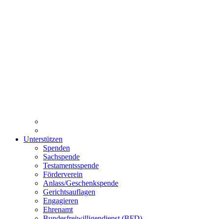
Unterstützen
Spenden
Sachspende
Testamentsspende
Förderverein
Anlass/Geschenkspende
Gerichtsauflagen
Engagieren
Ehrenamt
Bundesfreiwilligendienst (BFD)