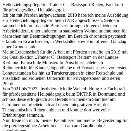
Heilerziehungspflegerin, Trainer C – Basissport Reiten, Fachkraft
für pferdegestützte Heilpädagogik
Ich bin mit Pferden aufgewachsen. 2018 habe ich meine Ausbildung
zur Heilerziehungspflegerin beim LVR abgeschlossen. Seitdem
sammelte ich umfassende Berufserfahrungen in verschiedenen
Arbeitsfeldern, unter anderem in stationären Wohneinrichtungen für
Menschen mit Beeinträchtigungen, im Bereich chronisch psychisch
erkrankten Erwachsenen, in Werkstätten sowie im offenen Ganztag
einer Grundschule.
Meine Leidenschaft für die Arbeit mit Pferden vertiefte ich 2019 mit
der Qualifikation „Trainer C- Basissport Reiten“ an der Landes-
Reit- und Fahrschule Münster. Im Anschluss leitete ich
Reitunterricht für Kinder, Jugendliche und Erwachsene – von ersten
Longenstunden bis hin zu Turniergruppen in einer Reitschule und
zusätzlich individuellen Unterricht für Privatpersonen und deren
Pferde.
Von 2021 bis 2023 absolvierte ich die Weiterbildung zur Fachkraft
für pferdegestützte Heilpädagogik beim DKThR in Dortmund und
schloss diese erfolgreich ab. Bereits vor meinem Start hier am
Carolinenhof arbeitete ich auf einem integrativen Hof, der
Therapeutisches Reiten anbietet und konnte dort wertvolle
Erfahrungen sammeln.
Nun freue ich mich, meine Kenntnisse und meine Begeisterung für
die pferdegestützte Arbeit in das Team am Carolinenhof
einzubringen.