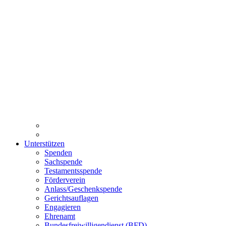
Unterstützen
Spenden
Sachspende
Testamentsspende
Förderverein
Anlass/Geschenkspende
Gerichtsauflagen
Engagieren
Ehrenamt
Bundesfreiwilligendienst (BFD)