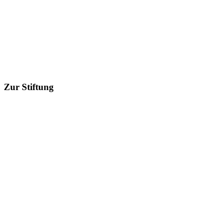
Zur Stiftung
Erfahren Sie mehr über unsere Stiftungsarbeit und wie Sie uns
unterstützen können
Entdecken
Startseite
/
Lara Porsch