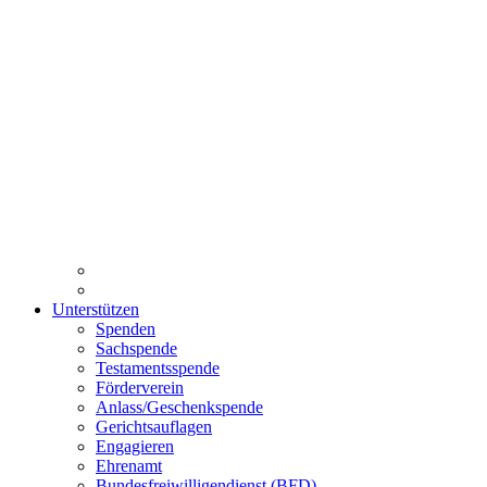
Unterstützen
Spenden
Sachspende
Testamentsspende
Förderverein
Anlass/Geschenkspende
Gerichtsauflagen
Engagieren
Ehrenamt
Bundesfreiwilligendienst (BFD)