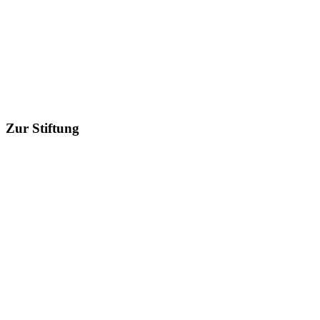
Zur Stiftung
Erfahren Sie mehr über unsere Stiftungsarbeit und wie Sie uns
unterstützen können
Entdecken
Startseite
/
Pia Gellings