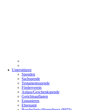
Unterstützen
Spenden
Sachspende
Testamentsspende
Förderverein
Anlass/Geschenkspende
Gerichtsauflagen
Engagieren
Ehrenamt
Bundesfreiwilligendienst (BFD)