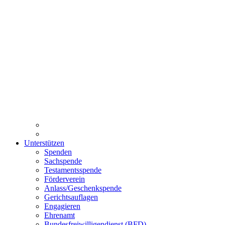
Unterstützen
Spenden
Sachspende
Testamentsspende
Förderverein
Anlass/Geschenkspende
Gerichtsauflagen
Engagieren
Ehrenamt
Bundesfreiwilligendienst (BFD)