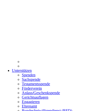
Unterstützen
Spenden
Sachspende
Testamentsspende
Förderverein
Anlass/Geschenkspende
Gerichtsauflagen
Engagieren
Ehrenamt
Bundesfreiwilligendienst (BFD)