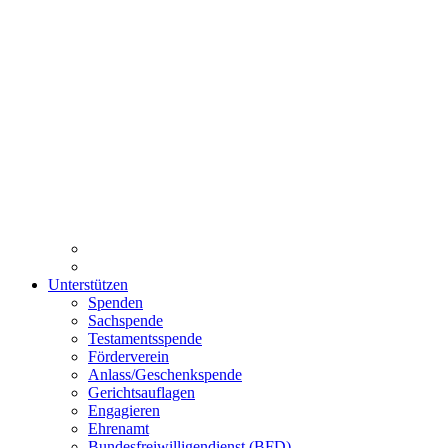
Unterstützen
Spenden
Sachspende
Testamentsspende
Förderverein
Anlass/Geschenkspende
Gerichtsauflagen
Engagieren
Ehrenamt
Bundesfreiwilligendienst (BFD)